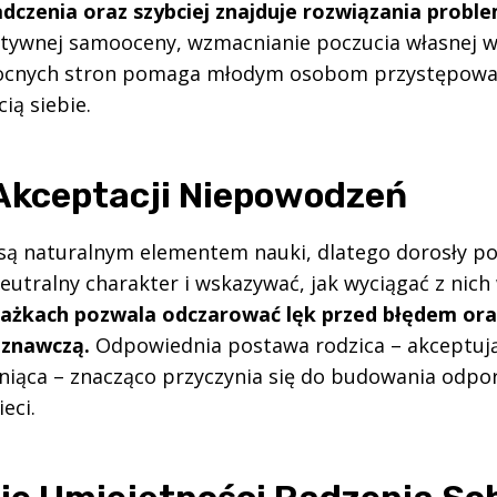
dczenia oraz szybciej znajduje rozwiązania probl
ywnej samooceny, wzmacnianie poczucia własnej wa
ocnych stron pomaga młodym osobom przystępowa
ią siebie.
Akceptacji Niepowodzeń
ą naturalnym elementem nauki, dlatego dorosły p
eutralny charakter i wskazywać, jak wyciągać z nich 
żkach pozwala odczarować lęk przed błędem ora
oznawczą.
Odpowiednia postawa rodzica – akceptując
niąca – znacząco przyczynia się do budowania odpo
eci.