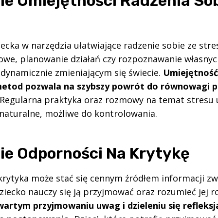
ie Umiejętności Radzenia Sob
cka w narzędzia ułatwiające radzenie sobie ze stre
owe, planowanie działań czy rozpoznawanie własnyc
 dynamicznie zmieniającym się świecie.
Umiejętność
metod pozwala na szybszy powrót do równowagi 
Regularna praktyka oraz rozmowy na temat stresu u
 naturalne, możliwe do kontrolowania.
ie Odporności Na Krytykę
rytyka może stać się cennym źródłem informacji zw
ziecko nauczy się ją przyjmować oraz rozumieć jej r
artym przyjmowaniu uwag i dzieleniu się refleksj