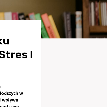
ku
tres I
i
młodszych w
i wpływa
 nad tymi