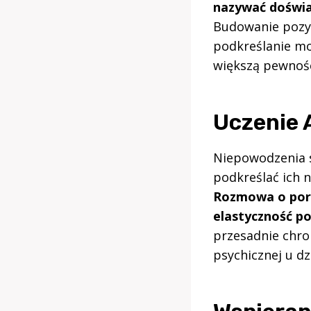
nazywać doświa
Budowanie pozyt
podkreślanie m
większą pewnośc
Uczenie 
Niepowodzenia s
podkreślać ich n
Rozmowa o pora
elastyczność p
przesadnie chro
psychicznej u dzi