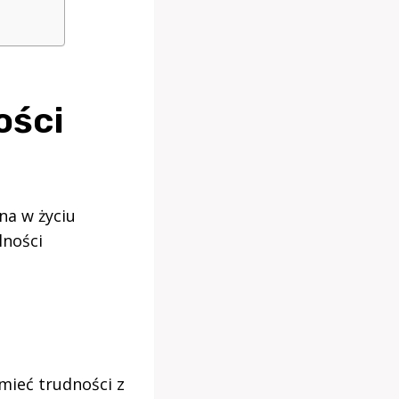
ości
na w życiu
lności
mieć trudności z