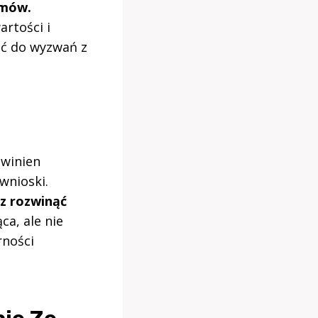
emów.
rtości i
ć do wyzwań z
owinien
wnioski.
z rozwinąć
a, ale nie
rności