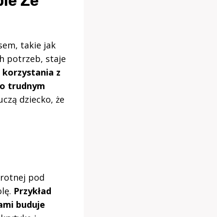
ie Ze
sem, takie jak
h potrzeb, staje
 korzystania z
po trudnym
czą dziecko, że
rotnej pod
olę.
Przykład
ami buduje