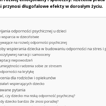
i przynosi długofalowe efekty w dorosłym życiu.
jania odporności psychicznej u dzieci
u wsparcia w dzieciństwie
ływające na rozwój odporności psychicznej
by wspierania dziecka w budowaniu odporności na stres i 
pozytywnej narracji i samooceny
ceptacji niepowodzeń
umiejętności radzenia sobie ze stresem
odporności na krytykę
ecenia dla rodziców i opiekunów
ziałań wspierających dziecko
dawane pytania
ać, czy dziecko ma niską odporność psychiczną?
gdy dziecko bardzo źle znosi porażkę?