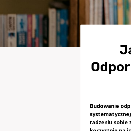
J
Odpor
Budowanie odpo
systematyczneg
radzeniu sobie
korzystnie na i