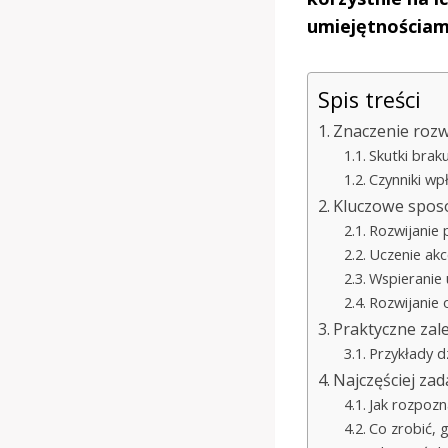
umiejętnościam
Spis treści
Znaczenie rozwi
Skutki brak
Czynniki wp
Kluczowe sposo
Rozwijanie 
Uczenie ak
Wspieranie 
Rozwijanie 
Praktyczne zal
Przykłady d
Najczęściej za
Jak rozpozn
Co zrobić, 