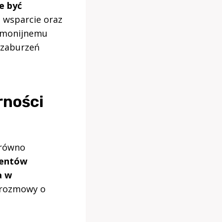
e być
 wsparcie oraz
armonijnemu
 zaburzeń
rności
arówno
mentów
a w
 rozmowy o