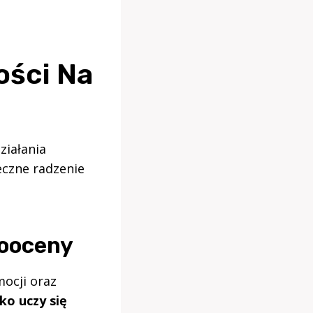
ości Na
ziałania
eczne radzenie
mooceny
ocji oraz
ko uczy się