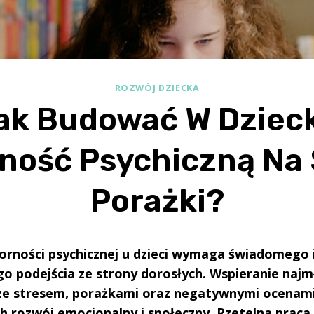
ROZWÓJ DZIECKA
ak Budować W Dziec
ność Psychiczną Na S
Porażki?
rności psychicznej u dzieci wymaga świadomego 
o podejścia ze strony dorosłych. Wspieranie naj
 ze stresem, porażkami oraz negatywnymi ocenam
ch rozwój emocjonalny i społeczny. Rzetelna praca