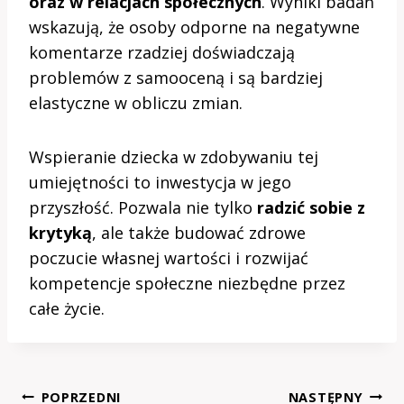
oraz w relacjach społecznych
. Wyniki badań
wskazują, że osoby odporne na negatywne
komentarze rzadziej doświadczają
problemów z samooceną i są bardziej
elastyczne w obliczu zmian.
Wspieranie dziecka w zdobywaniu tej
umiejętności to inwestycja w jego
przyszłość. Pozwala nie tylko
radzić sobie z
krytyką
, ale także budować zdrowe
poczucie własnej wartości i rozwijać
kompetencje społeczne niezbędne przez
całe życie.
Nawigacja
POPRZEDNI
NASTĘPNY