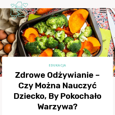
Przejdź
do
treści
EDUKACJA
Zdrowe Odżywianie –
Czy Można Nauczyć
Dziecko, By Pokochało
Warzywa?