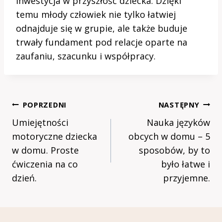
inwestycja w przyszłość dziecka. Dzięki
temu młody człowiek nie tylko łatwiej
odnajduje się w grupie, ale także buduje
trwały fundament pod relacje oparte na
zaufaniu, szacunku i współpracy.
Nawigacja
POPRZEDNI
NASTĘPNY
Wpisu
Umiejętności
Nauka języków
motoryczne dziecka
obcych w domu – 5
w domu. Proste
sposobów, by to
ćwiczenia na co
było łatwe i
dzień.
przyjemne.