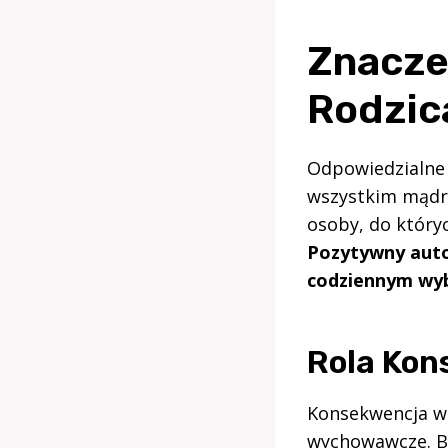
Znacze
Rodzic
Odpowiedzialne 
wszystkim mądre
osoby, do który
Pozytywny auto
codziennym wyb
Rola Kon
Konsekwencja w 
wychowawcze. Br