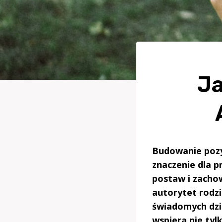
J
Budowanie pozy
znaczenie dla p
postaw i zacho
autorytet rodzic
świadomych dzia
wspiera nie tyl