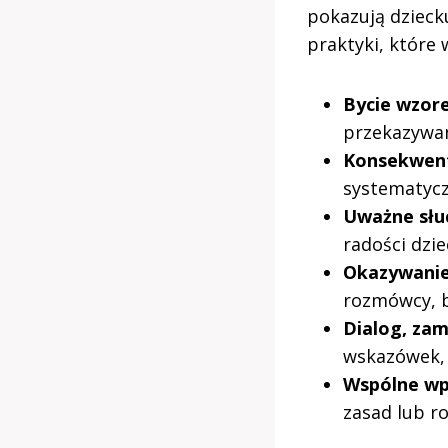
pokazują dzieck
praktyki, które 
Bycie wzor
przekazywa
Konsekwen
systematycz
Uważne słu
radości dzie
Okazywanie
rozmówcy, b
Dialog, za
wskazówek, 
Wspólne wp
zasad lub 