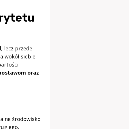
rytetu
, lecz przede
a wokół siebie
artości.
 postawom oraz
walne środowisko
rugiego,