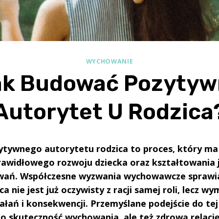
WYCHOWANIE
ak Budować Pozytyw
Autorytet U Rodzica
tywnego autorytetu rodzica to proces, który ma
rawidłowego rozwoju dziecka oraz kształtowania 
wań. Współczesne wyzwania wychowawcze sprawia
a nie jest już oczywisty z racji samej roli, lecz w
łań i konsekwencji. Przemyślane podejście do tej
ko skuteczność wychowania, ale też zdrową relację