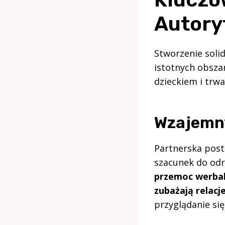
Autory
Stworzenie soli
istotnych obszar
dzieckiem i trw
Wzajemny
Partnerska post
szacunek do odr
przemoc werbal
zubażają relacj
przyglądanie się