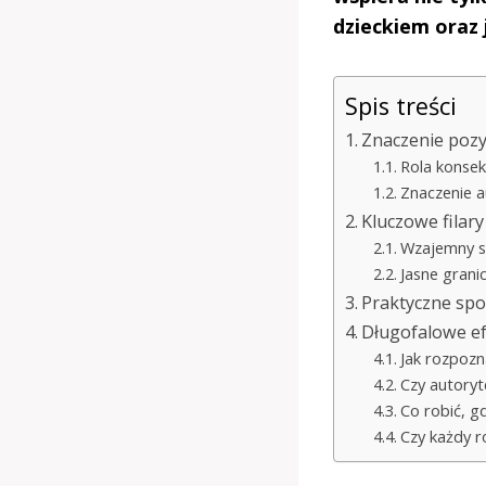
dzieckiem oraz
Spis treści
Znaczenie pozy
Rola konsek
Znaczenie a
Kluczowe filar
Wzajemny sz
Jasne granic
Praktyczne sp
Długofalowe e
Jak rozpozn
Czy autoryt
Co robić, g
Czy każdy r