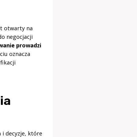
st otwarty na
o negocjacji
wanie prowadzi
ciu oznacza
ikacji
ia
i decyzje, które