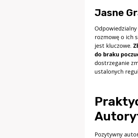
Jasne Gr
Odpowiedzialny d
rozmowę o ich s
jest kluczowe.
Z
do braku poczuc
dostrzeganie zm
ustalonych reguł
Prakty
Autory
Pozytywny autory