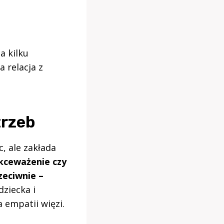
a kilku
 relacja z
trzeb
, ale zakłada
ekceważenie czy
zeciwnie –
ziecka i
 empatii więzi.