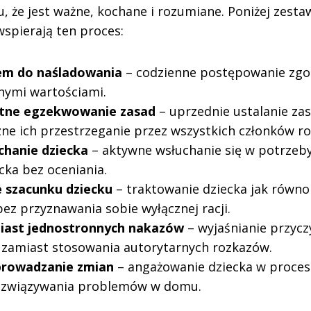
u, że jest ważne, kochane i rozumiane. Poniżej zest
wspierają ten proces:
em do naśladowania
– codzienne postępowanie zgo
nymi wartościami.
tne egzekwowanie zasad
– uprzednie ustalanie zas
ne ich przestrzeganie przez wszystkich członków ro
chanie dziecka
– aktywne wsłuchanie się w potrzeby
cka bez oceniania.
 szacunku dziecku
– traktowanie dziecka jak równ
ez przyznawania sobie wyłącznej racji.
miast jednostronnych nakazów
– wyjaśnianie przycz
zamiast stosowania autorytarnych rozkazów.
rowadzanie zmian
– angażowanie dziecka w proces
rozwiązywania problemów w domu.