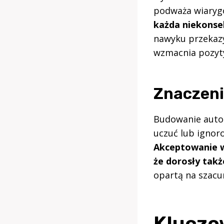
podważa wiaryg
każda niekonse
nawyku przekaz
wzmacnia pozyt
Znaczeni
Budowanie autor
uczuć lub ignor
Akceptowanie w
że dorosły także
opartą na szacun
Kluczo