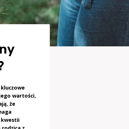
ny
?
 kluczowe
jego wartości,
ją, że
ymaga
 kwestii
 rodzica z