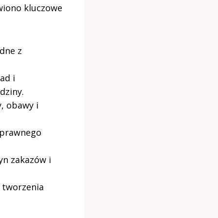
awiono kluczowe
dne z
ad i
dziny.
, obawy i
oprawnego
yn zakazów i
 tworzenia