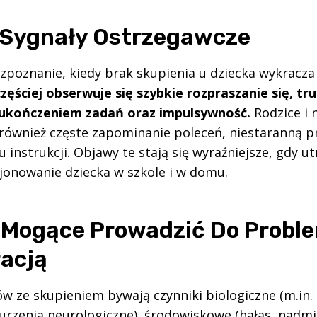
 Sygnały Ostrzegawcze
ozpoznanie, kiedy brak skupienia u dziecka wykracz
zęściej obserwuje się szybkie rozpraszanie się, tru
 ukończeniem zadań oraz impulsywność.
Rodzice i 
ównież częste zapominanie poleceń, niestaranną pr
 instrukcji. Objawy te stają się wyraźniejsze, gdy ut
jonowanie dziecka w szkole i w domu.
 Mogące Prowadzić Do Probl
acją
w ze skupieniem bywają czynniki biologiczne (m.in.
urzenia neurologiczne), środowiskowe (hałas, nadmi