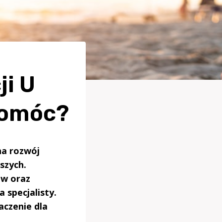
i U
Pomóc?
na rozwój
szych.
ów oraz
 specjalisty.
czenie dla