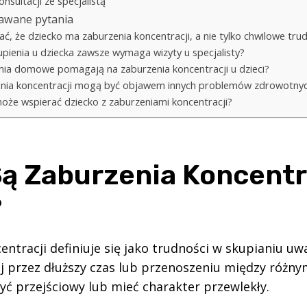
nsultacji ze specjalistą
dawane pytania
ać, że dziecko ma zaburzenia koncentracji, a nie tylko chwilowe tru
upienia u dziecka zawsze wymaga wizyty u specjalisty?
enia domowe pomagają na zaburzenia koncentracji u dzieci?
enia koncentracji mogą być objawem innych problemów zdrowotny
może wspierać dziecko z zaburzeniami koncentracji?
ą Zaburzenia Koncentr
?
ntracji definiuje się jako trudności w skupianiu uw
j przez dłuższy czas lub przenoszeniu między różny
yć przejściowy lub mieć charakter przewlekły.