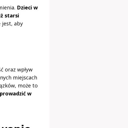
mienia.
Dzieci w
ż starsi
 jest, aby
ść oraz wpływ
żnych miejscach
iązków, może to
eprowadzić w