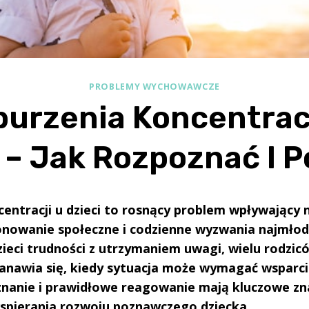
PROBLEMY WYCHOWAWCZE
burzenia Koncentracj
i – Jak Rozpoznać I 
entracji u dzieci to rosnący problem wpływający 
jonowanie społeczne i codzienne wyzwania najmłod
ieci trudności z utrzymaniem uwagi, wielu rodzic
tanawia się, kiedy sytuacja może wymagać wsparcia
nanie i prawidłowe reagowanie mają kluczowe zna
pierania rozwoju poznawczego dziecka.