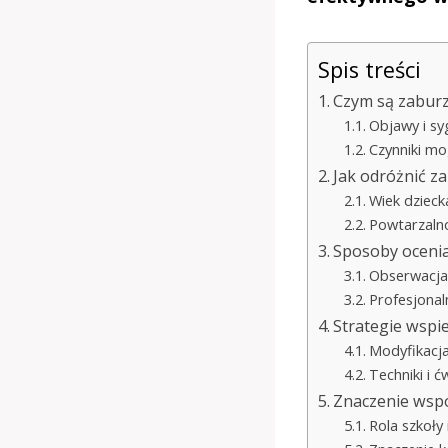
Spis treści
Czym są zaburze
Objawy i sy
Czynniki m
Jak odróżnić z
Wiek dzieck
Powtarzalno
Sposoby ocenia
Obserwacja
Profesjonal
Strategie wspie
Modyfikacja
Techniki i 
Znaczenie współ
Rola szkoły