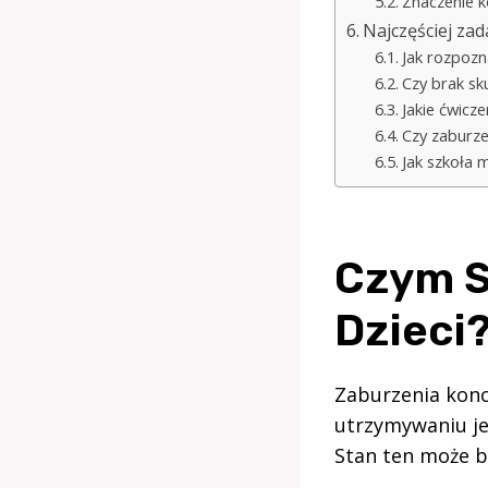
Znaczenie ko
Najczęściej za
Jak rozpozn
Czy brak sk
Jakie ćwicz
Czy zaburz
Jak szkoła 
Czym S
Dzieci
Zaburzenia konce
utrzymywaniu je
Stan ten może b