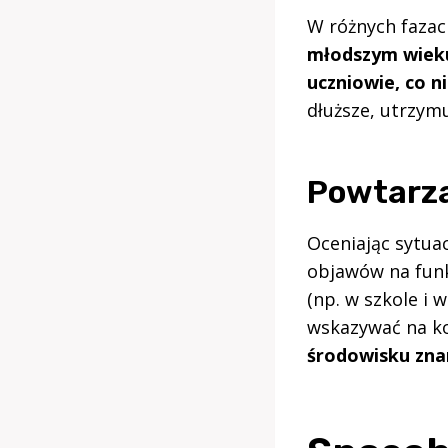
W różnych fazac
młodszym wieku 
uczniowie, co 
dłuższe, utrzymu
Powtarza
Oceniając sytua
objawów na funk
(np. w szkole i
wskazywać na ko
środowisku zna