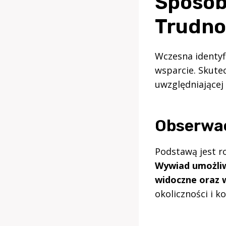
Sposob
Trudno
Wczesna identyf
wsparcie. Skute
uwzględniającej 
Obserwac
Podstawą jest r
Wywiad umożliwi
widoczne oraz 
okoliczności i 