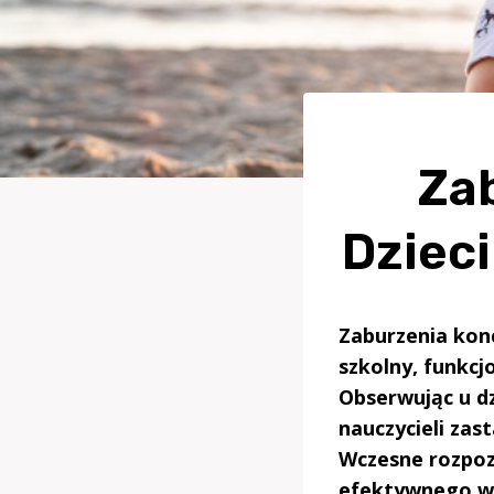
Za
Dziec
Zaburzenia konc
szkolny, funkc
Obserwując u dz
nauczycieli zas
Wczesne rozpoz
efektywnego ws