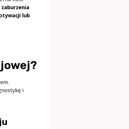
 zaburzenia
otywacji lub
jowej?
lem.
gnostykę i
ju