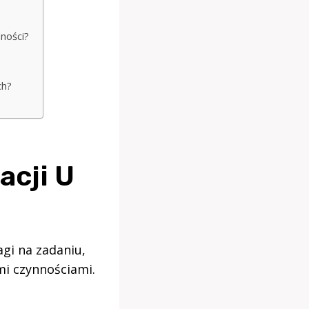
dności?
ch?
acji U
agi na zadaniu,
mi czynnościami.