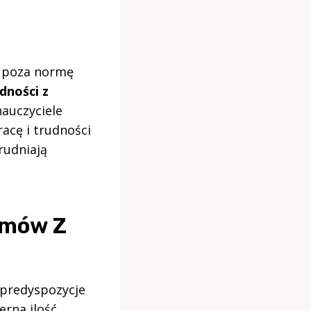
a poza normę
dności z
nauczyciele
acę i trudności
rudniają
emów Z
 predyspozycje
erna ilość