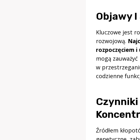
Objawy I
Kluczowe jest r
rozwojową.
Najc
rozpoczęciem i
mogą zauważyć r
w przestrzeganiu
codzienne funkc
Czynniki
Koncentr
Źródłem kłopotó
genetyczne, zab