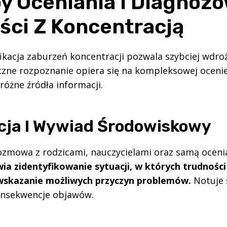
y Oceniania I Diagnoz
ści Z Koncentracją
ikacja zaburzeń koncentracji pozwala szybciej wdr
czne rozpoznanie opiera się na kompleksowej oceni
różne źródła informacji.
ja I Wywiad Środowiskowy
ozmowa z rodzicami, nauczycielami oraz samą oceni
a zidentyfikowanie sytuacji, w których trudności 
wskazanie możliwych przyczyn problemów.
Notuje s
konsekwencje objawów.